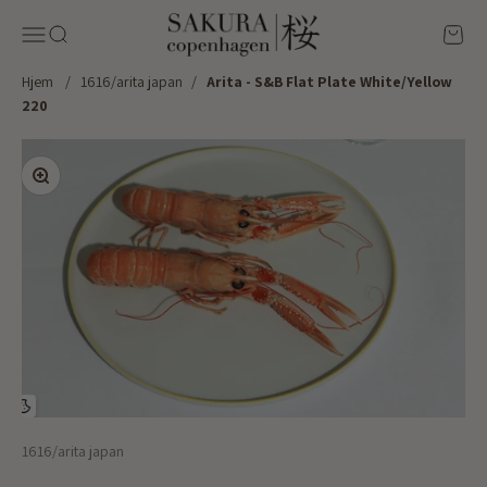
Spring til indhold
Sakura Copenhagen
Menu
Søg
Kurv
Hjem
/
1616/arita japan
/
Arita - S&B Flat Plate White/Yellow
220
Zoom
1616/arita japan