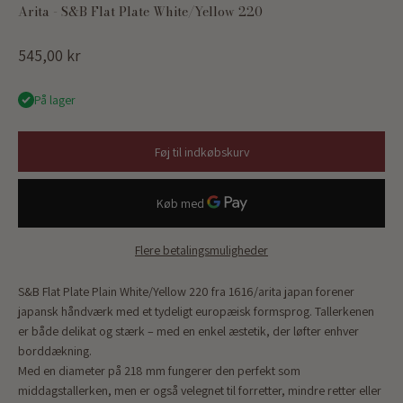
Arita - S&B Flat Plate White/Yellow 220
Salgspris
545,00 kr
På lager
Føj til indkøbskurv
Flere betalingsmuligheder
S&B Flat Plate Plain White/Yellow 220 fra 1616/arita japan forener
japansk håndværk med et tydeligt europæisk formsprog. Tallerkenen
er både delikat og stærk – med en enkel æstetik, der løfter enhver
borddækning.
Med en diameter på 218 mm fungerer den perfekt som
middagstallerken, men er også velegnet til forretter, mindre retter eller