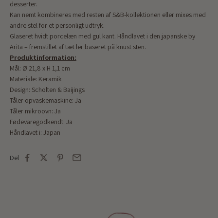
desserter.
Kan nemt kombineres med resten af S&B-kollektionen eller mixes med
andre stel for et personligt udtryk.
Glaseret hvidt porcelæn med gul kant. Håndlavet i den japanske by
Arita – fremstillet af tæt ler baseret på knust sten.
Produktinformation:
Mål:
Ø 21,8 x H 1,1 cm
Materiale: Keramik
Design: Scholten & Baijings
Tåler opvaskemaskine: Ja
Tåler mikroovn: Ja
Fødevaregodkendt: Ja
Håndlavet i: Japan
Del