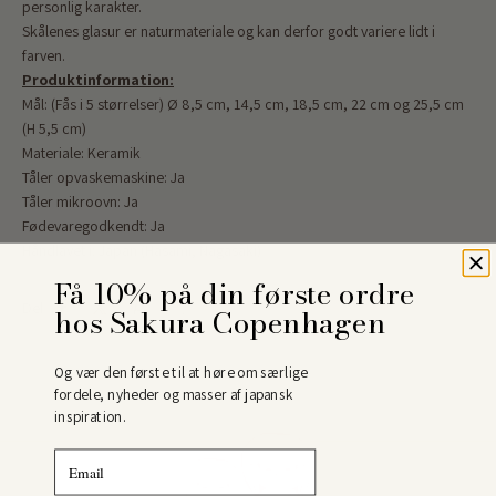
personlig karakter.
Skålenes glasur er naturmateriale og kan derfor godt variere lidt i
farven.
Produktinformation:
Mål: (Fås i 5 størrelser) Ø 8,5 cm, 14,5 cm, 18,5 cm, 22 cm og 25,5 cm
(H 5,5 cm)
Materiale: Keramik
Tåler opvaskemaskine: Ja
Tåler mikroovn: Ja
Fødevaregodkendt: Ja
Håndlavet i: Japan
(Hasami, Nagasaki)
Få 10% på din første ordre
Del
hos Sakura Copenhagen
Og vær den første til at høre om særlige
fordele, nyheder og masser af japansk
inspiration.
Email