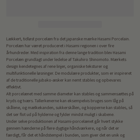
Lækkert, tidløst porcelæn fra det japanske mærke Hasami Porcelain.
Porcelæn har været produceret i Hasami regionen i over fire
århundreder. Med inspiration fra denne lange tradition blev Hasami
Porcelæn grundlagt under ledelse af Takuhiro Shinomoto. Mærkets
design kendetegnes af rene linjer, organiske teksturer og
multifunktionelle løsninger. De modulære produkter, som er inspireret
af de traditionelle jubako-æsker kan nemt stables og opbevares
effektivt.
Alt porcelænet med samme diameter kan stables og sammensættes på
kryds og tværs. Tallerkenerne kan eksempelvis bruges som låg på
skålene, og mælkekanden, sukkerskålen, og kopperne kan stables, så
det ser flot ud på hylderne og fylder mindst muligt i skabene.
Under selve produktionen af Hasami-porcelænet går hvert stykke
gennem hænderne på flere dygtige håndværkere, og når det er
færdigt, får det et håndstempel i bunden, som giver det en unik og