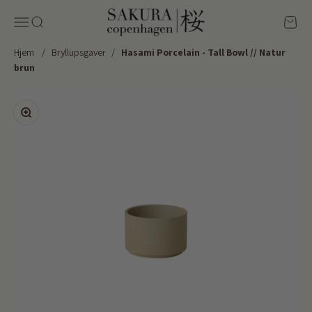
Spring til indhold
Sakura Copenhagen
Menu
Søg
Kurv
Hjem
/
Bryllupsgaver
/
Hasami Porcelain - Tall Bowl // Natur
brun
Zoom