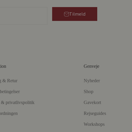
Tilmeld
tion
Genveje
g & Retur
Nyheder
betingelser
Shop
& privatlivspolitik
Gavekort
ordningen
Rejseguides
Workshops