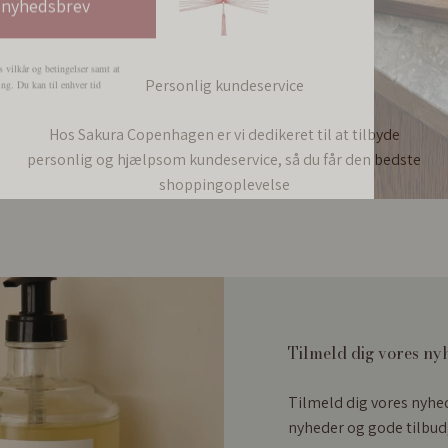
s vilkår og betingelser samt at
ng. Du kan til enhver tid
Personlig kundeservice
Hos Sakura Copenhagen er vi dedikeret til at tilbyde
personlig og hjælpsom kundeservice, så du får den bedste
shoppingoplevelse
Tilmeld dig vores ny
Tilmeld dig vores nyhe
nyheder og gode tilbud,