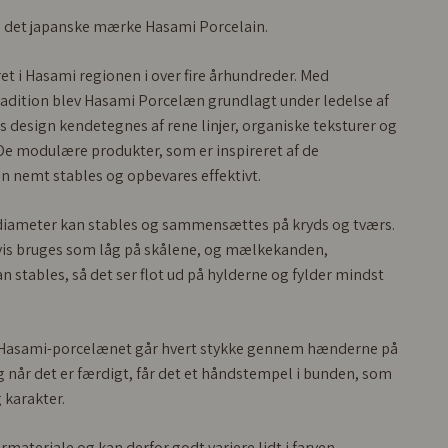
a det japanske mærke Hasami Porcelain.
t i Hasami regionen i over fire århundreder. Med
tradition blev Hasami Porcelæn grundlagt under ledelse af
design kendetegnes af rene linjer, organiske teksturer og
 De modulære produkter, som er inspireret af de
n nemt stables og opbevares effektivt.
iameter kan stables og sammensættes på kryds og tværs.
is bruges som låg på skålene, og mælkekanden,
 stables, så det ser flot ud på hylderne og fylder mindst
 Hasami-porcelænet går hvert stykke gennem hænderne på
 når det er færdigt, får det et håndstempel i bunden, som
 karakter.
ateriale og kan derfor godt variere lidt i farven.