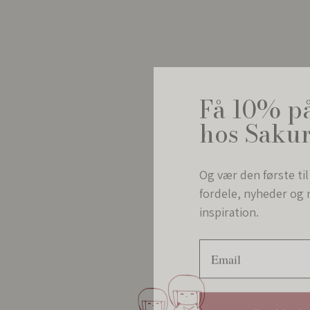
Få 10% på
hos Saku
Og vær den første ti
fordele, nyheder og 
inspiration.
Email
Tilmeld mig