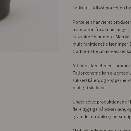
Lækkert, tidløst porcelæn fr
Porcelæn har været producere
inspiration fra denne lange 
Takuhiro Shinomoto. Mærkets 
multifunktionelle løsninger.
traditionelle jubako-æsker ka
Alt porcelænet med samme d
Tallerkenerne kan eksempelv
sukkerskålen, og kopperne kan
muligt i skabene.
Under selve produktionen af
flere dygtige håndværkere, og
giver det en unik og personlig
Mælkekandens glasur er naturm