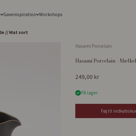
k
Gaveinspiration
Workshops
e // Mat sort
Hasami Porcelain
Hasami Porcelain - Mælkek
Salgspris
249,00 kr
På lager
Føj til indkøbsku