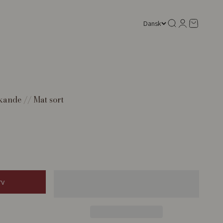
Søg
Log ind
Kurv
Dansk
ande // Mat sort
rv