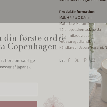
Produktinformation:
Mål:
H 5,5 x Ø 8,5 cm
Materiale: Keramik
 din første ordre
Tåler opvaskemaskine: Ja
Tåler mikroovn: Ja
ra Copenhagen
Fødevaregodkendt: Ja
Håndlavet i: Japan
(Hasami, N
l at høre om særlige
Del
masser af japansk
 nyhedsbrev