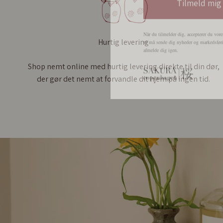
Når du tilmelder dig, accepterer du vore
vi må sende dig nyheder og markedsføri
afmelde dig igen.
Hurtig levering
Shop nemt online med hurtig levering direkte til din dør,
der gør det nemt at forvandle dit hjem på ingen tid.