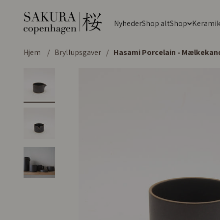
Spring til indhold
Sakura Copenhagen
Nyheder
Shop alt
Shop
Kerami
Hjem
/
Bryllupsgaver
/
Hasami Porcelain - Mælkekand