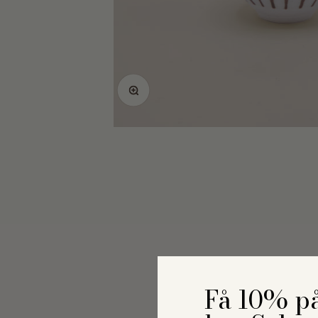
Zoom
Få 10% på