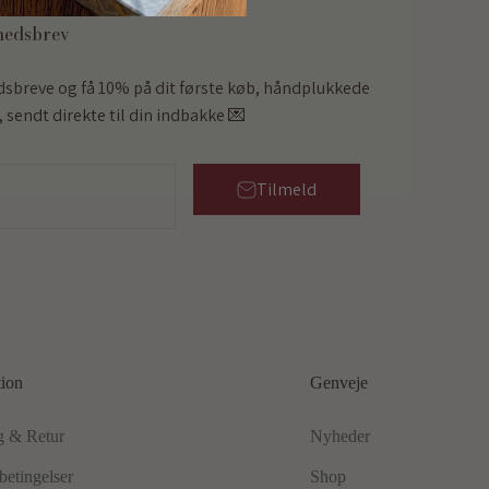
hedsbrev
dsbreve og få 10% på dit første køb, håndplukkede
 sendt direkte til din indbakke 💌
Tilmeld
tion
Genveje
g & Retur
Nyheder
betingelser
Shop