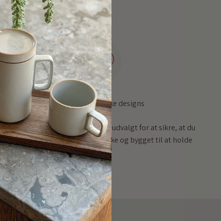
Høj kvalitet, unikke designs
Vores sortiment er omhyggeligt udvalgt for at sikre, at du
får produkter, der både er smukke og bygget til at holde