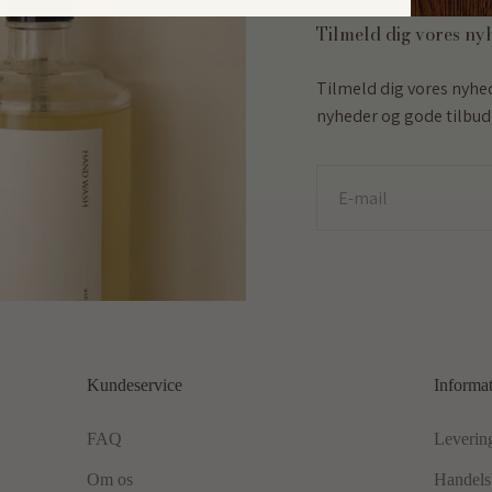
Tilmeld dig vores ny
Tilmeld dig vores nyhe
nyheder og gode tilbud,
E-mail
Kundeservice
Informa
FAQ
Leverin
Om os
Handels