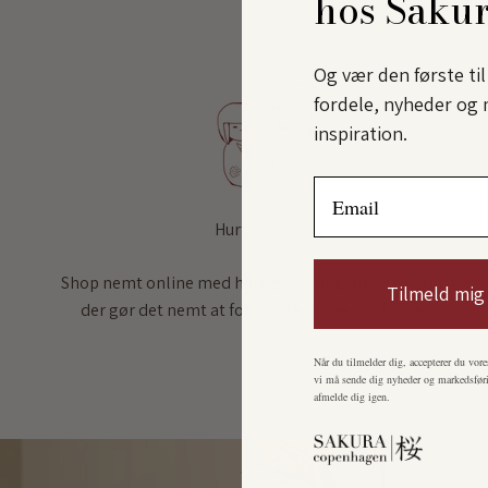
hos Saku
Og vær den første ti
fordele, nyheder og 
inspiration.
Email
Hurtig levering
Shop nemt online med hurtig levering direkte til din dør,
Tilmeld mig
der gør det nemt at forvandle dit hjem på ingen tid.
Når du tilmelder dig, accepterer du vore
vi må sende dig nyheder og markedsføri
afmelde dig igen.