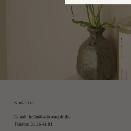
Kontakt os
E-mail:
hello@sakuracph.dk
Telefon:
31 36 41 91