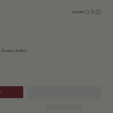
Søg
Log ind
Kurv
Dansk
Tallerkener
Matcha og te
Andet
Vis alt
Vis alt
Accessories
 brune striber
per
Middagstallerkener
Alt matcha
Børn
Morgen- og
Matcha kopper
Kort
frokosttallerkener
Matcha te
Krea
Små tallerkener
Matcha tilbehør
Paraplyer
urve
Alt te og tilbehør
Tote bags
rv
Tekander
Strømper
r
Nøgleringe