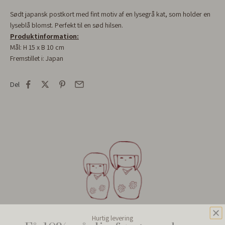
Sødt japansk postkort med fint motiv af en lysegrå kat, som holder en
lyseblå blomst. Perfekt til en sød hilsen.
Produktinformation:
Mål: H 15 x B 10 cm
Fremstillet i: Japan
Del
Få 10% på din første ordre
Hurtig levering