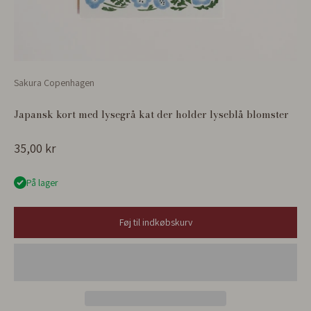
Sakura Copenhagen
Japansk kort med lysegrå kat der holder lyseblå blomster
Salgspris
35,00 kr
På lager
Føj til indkøbskurv