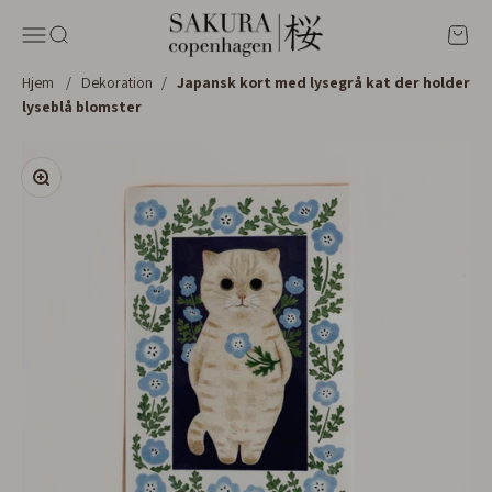
Spring til indhold
Sakura Copenhagen
Menu
Søg
Kurv
Hjem
/
Dekoration
/
Japansk kort med lysegrå kat der holder
lyseblå blomster
Zoom