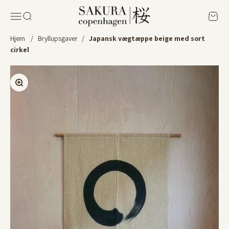
Spring til indhold
Sakura Copenhagen
Menu
Søg
Kurv
Hjem
/
Bryllupsgaver
/
Japansk vægtæppe beige med sort
cirkel
Zoom