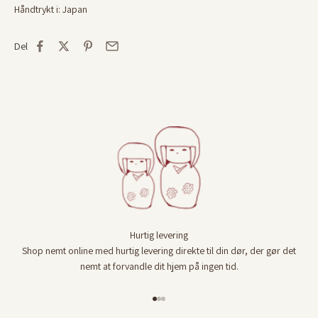
Håndtrykt i: Japan
Del
Hurtig levering
Shop nemt online med hurtig levering direkte til din dør, der gør det
nemt at forvandle dit hjem på ingen tid.
Gå til element 1
Gå til element 2
Gå til element 3