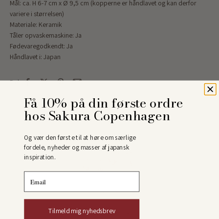
Mål: ca.
H 6-7 cm x Ø 9,5 cm (kopperne er håndlavet og kan derfor
variere i størrelsen)
Materiale: Keramik
Tåler opvaskemaskine: Ja
Fødevaregodkendt: Ja
Håndlavet i: Japan
Del
Få 10% på din første ordre
hos Sakura Copenhagen
Og vær den første til at høre om særlige
fordele, nyheder og masser af japansk
inspiration.
Email
Tilmeld mig nyhedsbrev
Hurtig levering