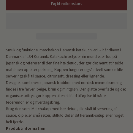
Føj til indkøbskurv
Smuk og funktionel matchakop i japansk katakuchi-stil
– håndlavet i
Danmark af LSH Keramik. K
atakuchi betyder én mund eller tud på
japansk og refererer til den fine hældetud, der gør det nemt at hælde
matchaen op efter piskning. Koppen
fungerer også ideelt som en lille
serveringsskål til sauce, citronsaft, dressing eller lignende.
Designet kombinerer japansk tradition med nordisk minimalisme og
findes i tre farver: beige, brun og mintgrøn. Den glatte overflade og det
organiske udtryk gør koppen til en stilfuld tilføjelse til både
teceremonier og hverdagsbrug.
Brug den som:
Matchakop med hældetud, l
ille skål til servering af
sauce, dip eller små retter, s
tilfuld del af dit keramik-setup eller noget
helt fjerde.
Produktinformation: