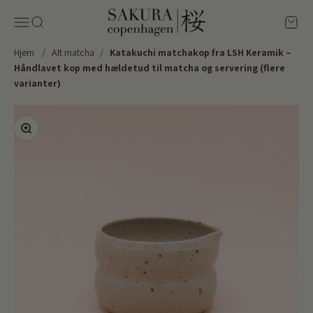
Spring til indhold
Sakura Copenhagen
Menu
Søg
Kurv
Hjem
/
Alt matcha
/
Katakuchi matchakop fra LSH Keramik –
Håndlavet kop med hældetud til matcha og servering (flere
varianter)
Zoom