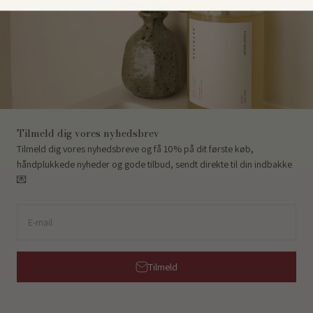
Tilmeld dig vores nyhedsbrev
Tilmeld dig vores nyhedsbreve og få 10% på dit første køb,
håndplukkede nyheder og gode tilbud, sendt direkte til din indbakke
💌
E-mail
Tilmeld