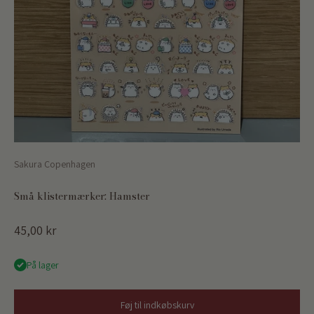
Sakura Copenhagen
Små klistermærker: Hamster
Salgspris
45,00 kr
På lager
Føj til indkøbskurv