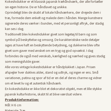
Kokeshidukker er et klassisk japansk træhåndværk, der alle fortæller
sin egen historie. De er håndlavet og unikke.
Oprindeligt blev de skabt af lokale håndværkere, der drejede dem i
træ, formede dem enkelt og malede dem i hånden. Mange kunstnere
signerede deres værker i bunden, med et personligt aftryk, der stadig
kan ses i dag.
Traditionelt blev kokeshidukker givet som legetøj til børn og som
symbol på beskyttelse og omsorg. De karakteristiske røde detaljer
siges at have haft en beskyttende betydning, og dukkerne blev ofte
givet som gaver med ønsket om en tryg og god opvækst. I dag
forbindes de også med venskab, kærlighed og nærhed og gives stadig
som meningsfulde gaver.
Alle vores vintage kokeshidukker er håndplukket i Japan. Prisen
afspejler hver dukkes alder, stand og udtryk, og ingen er ens. Små
variationer, patina og spor af tid er en del af deres charme og vidner
om et levet liv og et autentisk håndværk.
En kokeshidukke er ikke blot et dekorativt objekt, men et lille stykke
japansk kulturhistorie, skabt til at blive værdsat videre.
Produktinformation:
Mål: H 6 cm
Materiale: Træ