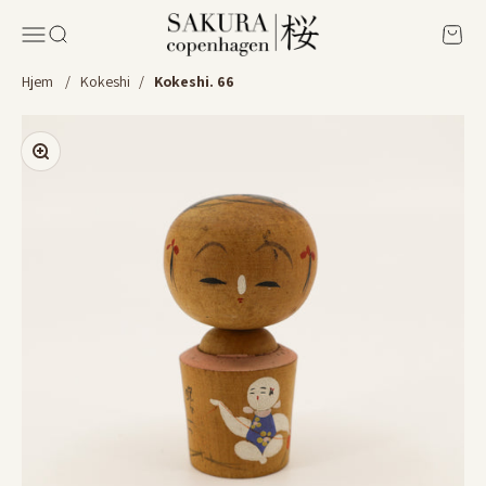
Spring til indhold
Sakura Copenhagen
Menu
Søg
Kurv
Hjem
/
Kokeshi
/
Kokeshi. 66
Zoom