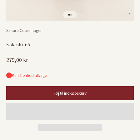
Gå til element 1
Gå til element 2
Sakura Copenhagen
Kokeshi. 66
Salgspris
279,00 kr
Kun 1 enhed tilbage
Føj til indkøbskurv