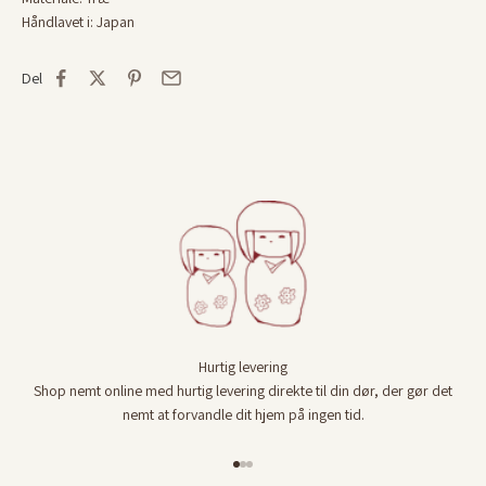
Håndlavet i: Japan
Del
Hurtig levering
Shop nemt online med hurtig levering direkte til din dør, der gør det
nemt at forvandle dit hjem på ingen tid.
Gå til element 1
Gå til element 2
Gå til element 3