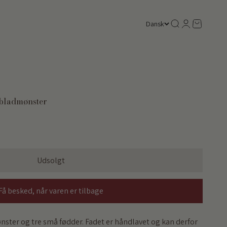
Søg
Log ind
Kurv
Dansk
 bladmønster
Udsolgt
Få besked, når varen er tilbage
ter og tre små fødder. Fadet er håndlavet og kan derfor