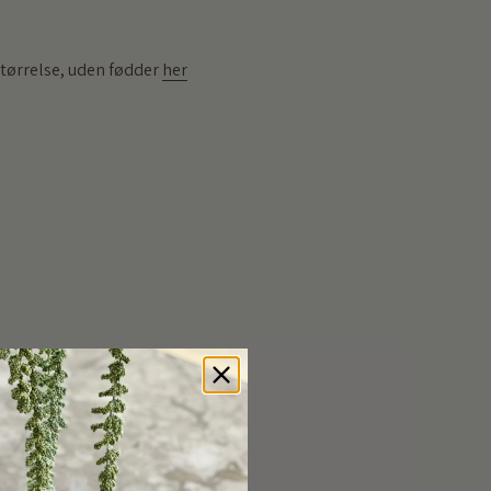
 størrelse, uden fødder
her