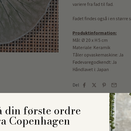
variere fra fad til fad.
Fadet findes også i en større
Produktinformation:
Mål: Ø 20 x H 5 cm
Materiale: Keramik
Tåler opvaskemaskine: Ja
Fødevaregodkendt: Ja
Håndlavet i: Japan
Del
 din første ordre
ra Copenhagen