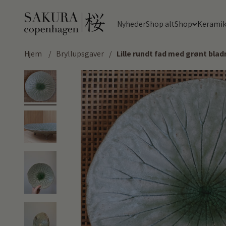
Spring til indhold
Sakura Copenhagen
Nyheder
Shop alt
Shop
Kerami
Hjem
/
Bryllupsgaver
/
Lille rundt fad med grønt bla