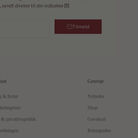
 sendt direkte til din indbakke 💌
Tilmeld
tion
Genveje
g & Retur
Nyheder
betingelser
Shop
& privatlivspolitik
Gavekort
ordningen
Rejseguides