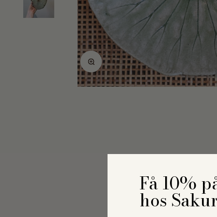
Zoom
Få 10% på
hos Saku