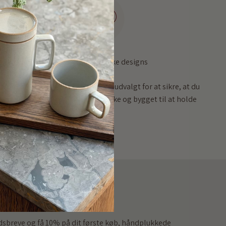
Høj kvalitet, unikke designs
Vores sortiment er omhyggeligt udvalgt for at sikre, at du
får produkter, der både er smukke og bygget til at holde
hedsbrev
dsbreve og få 10% på dit første køb, håndplukkede