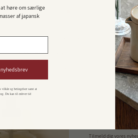
l at høre om særlige
masser af japansk
Personlig kundeservice
Hos Sakura Copenhagen er vi dedikeret til at tilbyde
personlig og hjælpsom kundeservice, så du får den bedste
shoppingoplevelse
 nyhedsbrev
s vilkår og betingelser samt at
ng. Du kan til enhver tid
Tilmeld dig vores ny
Tilmeld dig vores nyhe