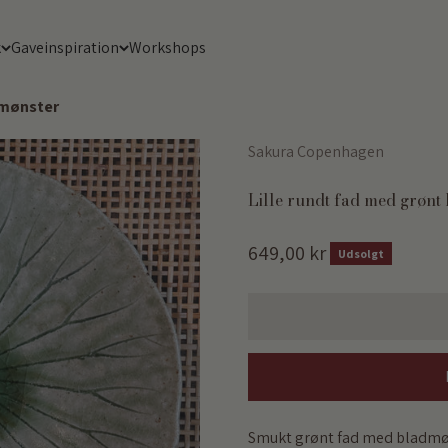
k
Gaveinspiration
Workshops
dmønster
Sakura Copenhagen
Lille rundt fad med grønt
Salgspris
649,00 kr
Udsolgt
Smukt grønt fad med bladmøns