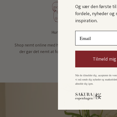
Og vær den første ti
fordele, nyheder og 
inspiration.
Hurtig levering
Email
Shop nemt online med hurtig levering direkte til din dør,
der gør det nemt at forvandle dit hjem på ingen tid.
Tilmeld mig
Når du tilmelder dig, accepterer du vore
vi må sende dig nyheder og markedsføri
afmelde dig igen.