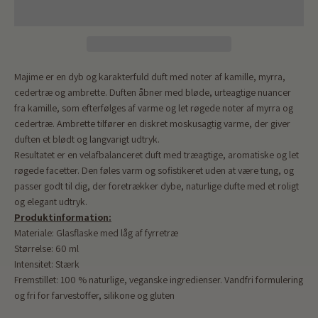
Majime er en dyb og karakterfuld duft med noter af kamille, myrra,
cedertræ og ambrette. Duften åbner med bløde, urteagtige nuancer
fra kamille, som efterfølges af varme og let røgede noter af myrra og
cedertræ. Ambrette tilfører en diskret moskusagtig varme, der giver
duften et blødt og langvarigt udtryk.
Resultatet er en velafbalanceret duft med træagtige, aromatiske og let
røgede facetter. Den føles varm og sofistikeret uden at være tung, og
passer godt til dig, der foretrækker dybe, naturlige dufte med et roligt
og elegant udtryk.
Produktinformation:
Materiale: Glasflaske med låg af fyrretræ
Størrelse:
60 ml
Intensitet: Stærk
Fremstillet: 100 % naturlige, veganske ingredienser. Vandfri formulering
og fri for farvestoffer, silikone og gluten