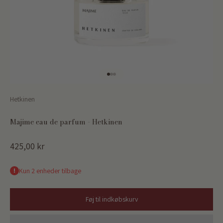
Gå til element 1
Gå til element 2
Gå til element 3
Hetkinen
Majime eau de parfum - Hetkinen
Salgspris
425,00 kr
Kun 2 enheder tilbage
Føj til indkøbskurv