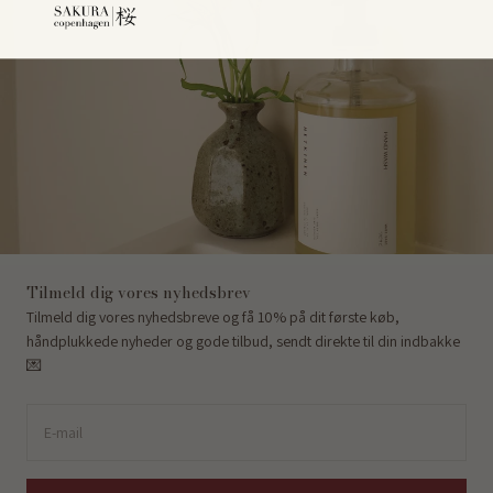
Tilmeld dig vores nyhedsbrev
Tilmeld dig vores nyhedsbreve og få 10% på dit første køb,
håndplukkede nyheder og gode tilbud, sendt direkte til din indbakke
💌
E-mail