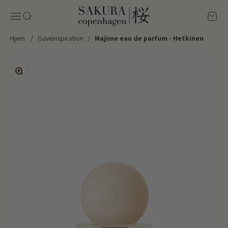
Spring til indhold
Sakura Copenhagen
Menu
Søg
Kurv
Hjem
/
Gaveinspiration
/
Majime eau de parfum - Hetkinen
Zoom