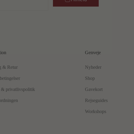
tion
Genveje
g & Retur
Nyheder
betingelser
Shop
& privatlivspolitik
Gavekort
ordningen
Rejseguides
Workshops