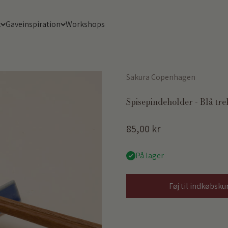
k
Gaveinspiration
Workshops
Sakura Copenhagen
Spisepindeholder - Blå tre
Salgspris
85,00 kr
På lager
Føj til indkøbsku