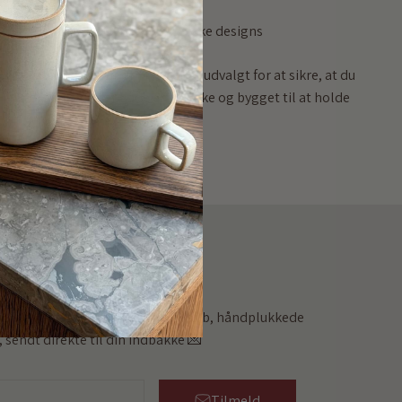
Høj kvalitet, unikke designs
Vores sortiment er omhyggeligt udvalgt for at sikre, at du
får produkter, der både er smukke og bygget til at holde
hedsbrev
dsbreve og få 10% på dit første køb, håndplukkede
 sendt direkte til din indbakke 💌
Tilmeld