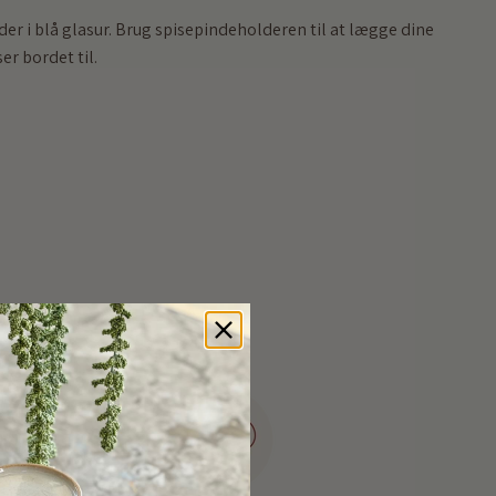
der i blå glasur. Brug spisepindeholderen til at lægge dine
er bordet til.