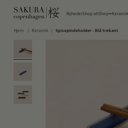
Spring til indhold
Sakura Copenhagen
Nyheder
Shop alt
Shop
Kerami
Hjem
/
Keramik
/
Spisepindeholder - Blå trekant