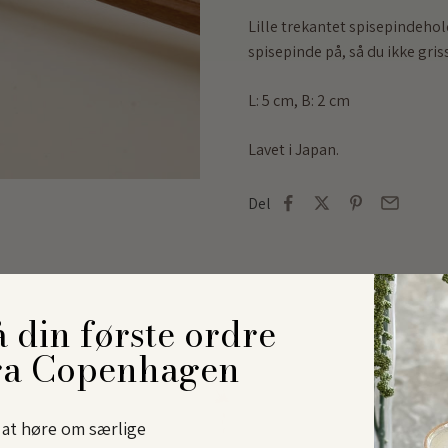
Lille trekantet spisepindehol
spisepinde på, så du ikke griss
L: 5 cm, B: 2 cm
Lavet i Japan.
Del
 din første ordre
ra Copenhagen
l at høre om særlige