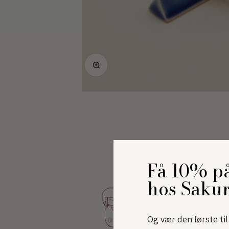
Zoom
Få 10% på
hos Saku
Og vær den første ti