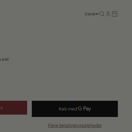
Søg
Log ind
Kurv
Dansk
kant
rv
Flere betalingsmuligheder