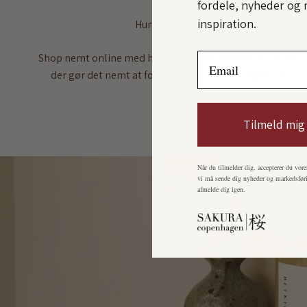
fordele, nyheder og 
inspiration.
Hurtig levering
Email
Shop nemt online med hurtig levering direkte til din dør,
der gør det nemt at forvandle dit hjem på ingen tid.
Tilmeld mig
Når du tilmelder dig, accepterer du vore
vi må sende dig nyheder og markedsføri
afmelde dig igen.