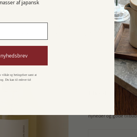
masser af japansk
Personlig kundeservice
Hos Sakura Copenhagen er vi dedikeret til at tilbyde
personlig og hjælpsom kundeservice, så du får den bedste
shoppingoplevelse
 nyhedsbrev
s vilkår og betingelser samt at
ng. Du kan til enhver tid
Tilmeld dig vores ny
Tilmeld dig vores nyhe
nyheder og gode tilbud,