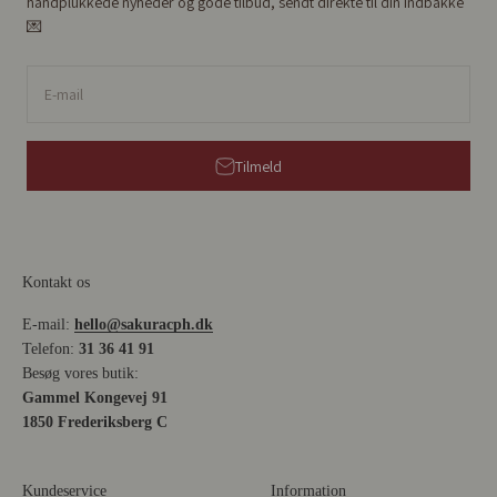
håndplukkede nyheder og gode tilbud, sendt direkte til din indbakke
💌
E-mail
Tilmeld
Kontakt os
E-mail:
hello@sakuracph.dk
Telefon:
31 36 41 91
Besøg vores butik:
Gammel Kongevej 91
1850 Frederiksberg C
Kundeservice
Information