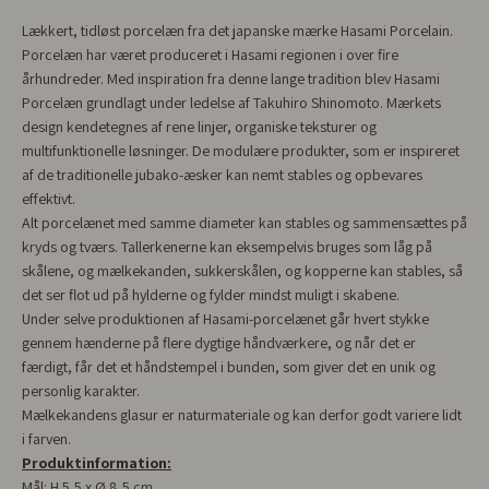
Lækkert, tidløst porcelæn fra det japanske mærke Hasami Porcelain.
Porcelæn har været produceret i Hasami regionen i over fire
århundreder. Med inspiration fra denne lange tradition blev Hasami
Porcelæn grundlagt under ledelse af Takuhiro Shinomoto. Mærkets
design kendetegnes af rene linjer, organiske teksturer og
multifunktionelle løsninger. De modulære produkter, som er inspireret
af de traditionelle jubako-æsker kan nemt stables og opbevares
effektivt.
Alt porcelænet med samme diameter kan stables og sammensættes på
kryds og tværs. Tallerkenerne kan eksempelvis bruges som låg på
skålene, og mælkekanden, sukkerskålen, og kopperne kan stables, så
det ser flot ud på hylderne og fylder mindst muligt i skabene.
Under selve produktionen af Hasami-porcelænet går hvert stykke
gennem hænderne på flere dygtige håndværkere, og når det er
færdigt, får det et håndstempel i bunden, som giver det en unik og
personlig karakter.
Mælkekandens glasur er naturmateriale og kan derfor godt variere lidt
i farven.
Produktinformation:
Mål:
H 5,5 x Ø 8,5 cm