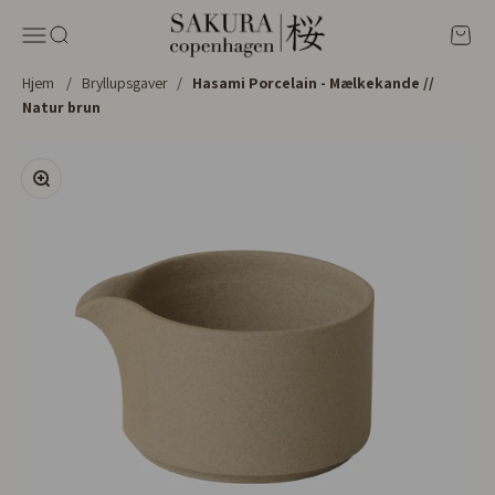
Spring til indhold
Sakura Copenhagen
Menu
Søg
Kurv
Hjem
/
Bryllupsgaver
/
Hasami Porcelain - Mælkekande //
Natur brun
Zoom