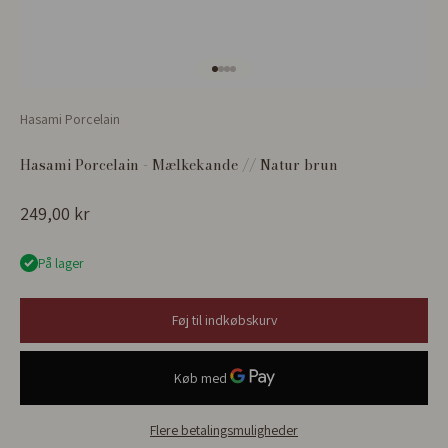
Gå til element 1
Gå til element 2
Gå til element 3
Gå til element 4
Hasami Porcelain
Hasami Porcelain - Mælkekande // Natur brun
Salgspris
249,00 kr
På lager
Føj til indkøbskurv
Flere betalingsmuligheder