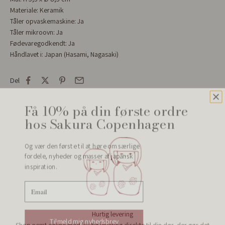
Materiale: Keramik
Tåler opvaskemaskine: Ja
Tåler mikroovn: Ja
Fødevaregodkendt: Ja
Håndlavet i: Japan
(Hasami, Nagasaki)
Del
Få 10% på din første ordre
hos Sakura Copenhagen
Og vær den første til at høre om særlige
fordele, nyheder og masser af japansk
inspiration.
Email
Hurtig levering
Tilmeld mig nyhedsbrev