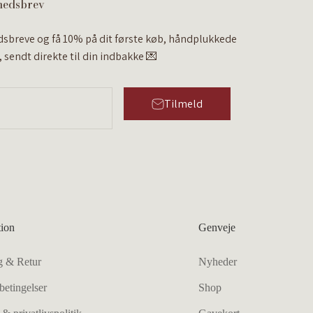
hedsbrev
dsbreve og få 10% på dit første køb, håndplukkede
 sendt direkte til din indbakke 💌
Tilmeld
tion
Genveje
g & Retur
Nyheder
betingelser
Shop