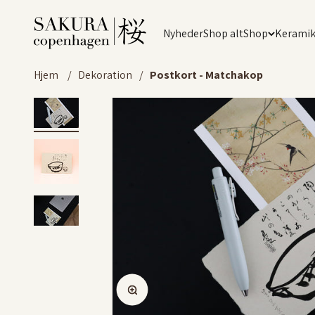
Spring til indhold
Sakura Copenhagen
Nyheder
Shop alt
Shop
Kerami
Hjem
/
Dekoration
/
Postkort - Matchakop
Zoom