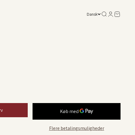
Søg
Log ind
Kurv
Dansk
rv
Flere betalingsmuligheder