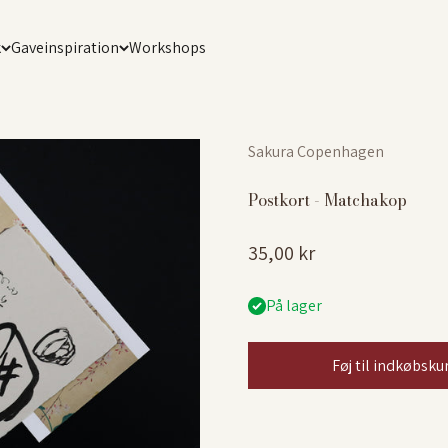
k
Gaveinspiration
Workshops
Sakura Copenhagen
Postkort - Matchakop
Salgspris
35,00 kr
På lager
Føj til indkøbsku