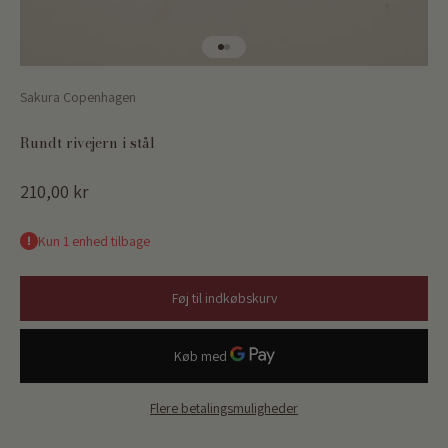
Gå til element 1
Gå til element 2
Sakura Copenhagen
Rundt rivejern i stål
Salgspris
210,00 kr
Kun 1 enhed tilbage
Føj til indkøbskurv
Flere betalingsmuligheder