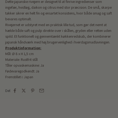
Dette japanske rivejern er designet til at finrive ingredienser som
ingefær, hvidløg, daikon og citrus med stor præcision. De små, skarpe
takker sikrer en helt fin og ensartet konsistens, hvor både smag og saft
bevares optimalt.
Rivejernet er udstyret med en praktisk lille tud, som gør det nemt at
hælde både saft og pulp direkte over i skålen, gryden eller retten uden
spild. Et funktionelt og gennemtænkt køkkenredskab, der kombinerer
japansk håndværk med høj brugervenlighed i hverdagsmadlavningen.
Produktinformation:
Mål: Ø 8 x H 1,5 cm
Materiale: Rustfrit stål
Tåler opvaskemaskine: Ja
Fødevaregodkendt: Ja
Fremstillet i: Japan
Del