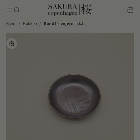
Spring til indhold
Sakura Copenhagen
Menu
Søg
Kurv
Hjem
/
Køkken
/
Rundt rivejern i stål
Zoom