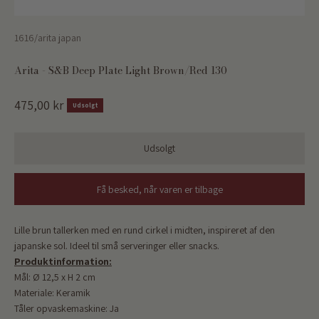
1616/arita japan
Arita - S&B Deep Plate Light Brown/Red 130
Salgspris
475,00 kr
Udsolgt
Udsolgt
Få besked, når varen er tilbage
Lille brun tallerken med en rund cirkel i midten, inspireret af den
japanske sol. Ideel til små serveringer eller snacks.
Produktinformation:
Mål:
Ø 12,5 x H 2 cm
Materiale: Keramik
Tåler opvaskemaskine: Ja