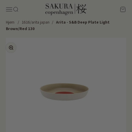
Spring til indhold
Sakura Copenhagen
Menu
Søg
Kurv
Hjem
/
1616/arita japan
/
Arita - S&B Deep Plate Light
Brown/Red 130
Zoom