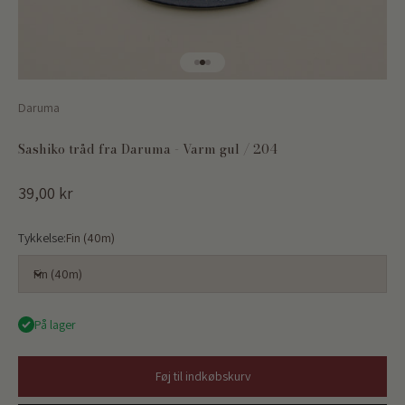
Gå til element 1
Gå til element 2
Gå til element 3
Daruma
Sashiko tråd fra Daruma - Varm gul / 204
Salgspris
39,00 kr
Tykkelse:
Fin (40m)
Fin (40m)
På lager
Føj til indkøbskurv