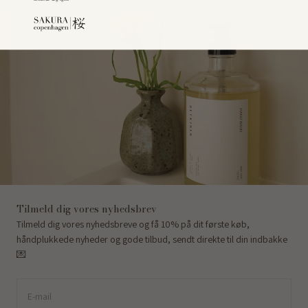
Tilmeld dig vores nyhedsbrev
Tilmeld dig vores nyhedsbreve og få 10% på dit første køb,
håndplukkede nyheder og gode tilbud, sendt direkte til din indbakke
💌
E-mail