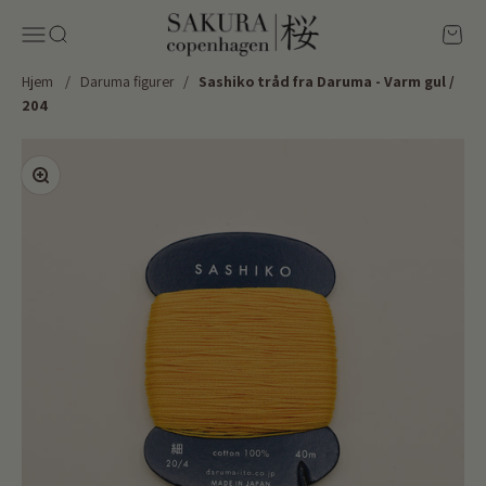
Spring til indhold
Sakura Copenhagen
Menu
Søg
Kurv
Hjem
/
Daruma figurer
/
Sashiko tråd fra Daruma - Varm gul /
204
Zoom