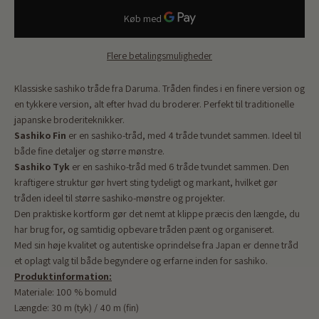
Flere betalingsmuligheder
Klassiske sashiko tråde fra Daruma. Tråden findes i en finere version og
en tykkere version, alt efter hvad du broderer. Perfekt til traditionelle
japanske broderiteknikker.
Sashiko Fin
er en sashiko-tråd, med 4 tråde tvundet sammen. Ideel til
både fine detaljer og større mønstre.
Sashiko Tyk
er en sashiko-tråd med 6 tråde tvundet sammen. Den
kraftigere struktur gør hvert sting tydeligt og markant, hvilket gør
tråden ideel til større sashiko-mønstre og projekter.
Den praktiske kortform gør det nemt at klippe præcis den længde, du
har brug for, og samtidig opbevare tråden pænt og organiseret.
Med sin høje kvalitet og autentiske oprindelse fra Japan er denne tråd
et oplagt valg til både begyndere og erfarne inden for sashiko.
Produktinformation:
Materiale: 100 % bomuld
Længde: 30 m (tyk) / 40 m (fin)