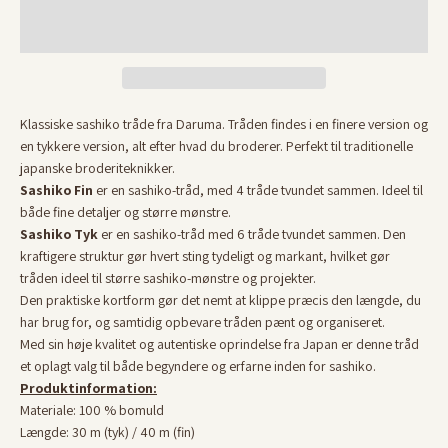
Klassiske sashiko tråde fra Daruma. Tråden findes i en finere version og
en tykkere version, alt efter hvad du broderer. Perfekt til traditionelle
japanske broderiteknikker.
Sashiko Fin
er en sashiko-tråd, med 4 tråde tvundet sammen. Ideel til
både fine detaljer og større mønstre.
Sashiko Tyk
er en sashiko-tråd med 6 tråde tvundet sammen. Den
kraftigere struktur gør hvert sting tydeligt og markant, hvilket gør
tråden ideel til større sashiko-mønstre og projekter.
Den praktiske kortform gør det nemt at klippe præcis den længde, du
har brug for, og samtidig opbevare tråden pænt og organiseret.
Med sin høje kvalitet og autentiske oprindelse fra Japan er denne tråd
et oplagt valg til både begyndere og erfarne inden for sashiko.
Produktinformation:
Materiale: 100 % bomuld
Længde: 30 m (tyk) / 40 m (fin)