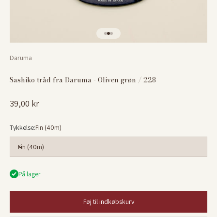
Gå til element 1
Gå til element 2
Gå til element 3
Daruma
Sashiko tråd fra Daruma - Oliven grøn / 228
Salgspris
39,00 kr
Tykkelse:
Fin (40m)
Fin (40m)
På lager
Føj til indkøbskurv