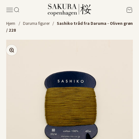
Spring til indhold
Sakura Copenhagen
Menu
Søg
Kurv
Hjem
/
Daruma figurer
/
Sashiko tråd fra Daruma - Oliven grøn
/ 228
Zoom