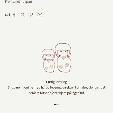
Fremstillet i: Japan
Del
Hurtig levering
Shop nemt online med hurtig levering direkte til din dør, der gør det
nemt at forvandle dit hjem på ingen tid.
Gå til element 1
Gå til element 2
Gå til element 3