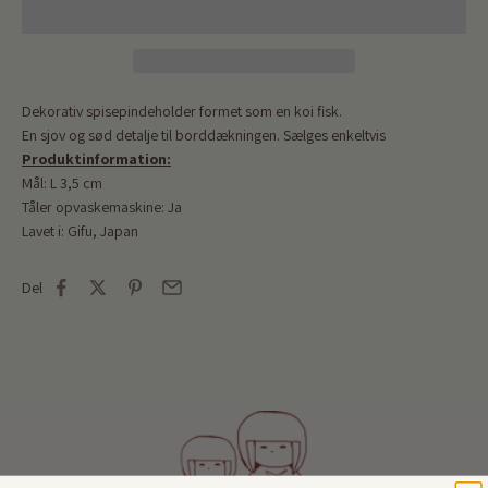
Dekorativ spisepindeholder formet som en koi fisk.
En sjov og sød detalje til borddækningen. Sælges enkeltvis
Produktinformation:
Mål: L 3,5 cm
Tåler opvaskemaskine: Ja
Lavet i: Gifu, Japan
Del