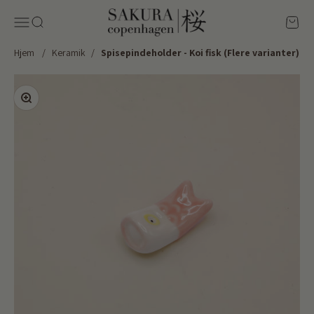
Spring til indhold
Sakura Copenhagen
Menu
Søg
Kurv
Hjem
/
Keramik
/
Spisepindeholder - Koi fisk (Flere varianter)
Zoom