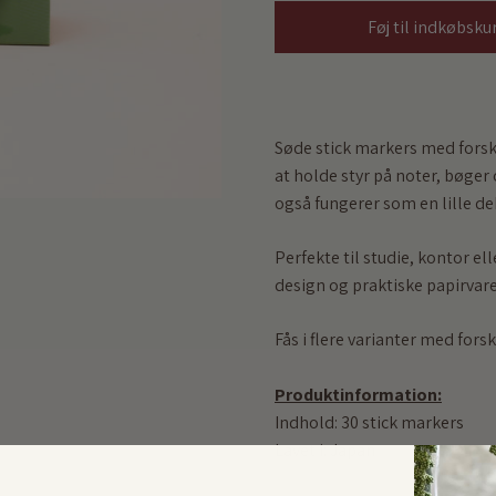
Føj til indkøbsku
Søde stick markers med forskel
at holde styr på noter, bøger
også fungerer som en lille de
Perfekte til studie, kontor ell
design og praktiske papirvare
Fås i flere varianter med forsk
Produktinformation:
Indhold: 30 stick markers
Lavet i: Japan