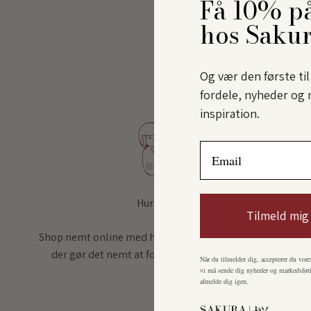
Få 10% på
hos Saku
Og vær den første ti
fordele, nyheder og 
inspiration.
Email
Hurtig levering
Tilmeld mig
Shop nemt online med hurtig levering direkte til din dør,
der gør det nemt at forvandle dit hjem på ingen tid.
Når du tilmelder dig, accepterer du vore
vi må sende dig nyheder og markedsføri
afmelde dig igen.