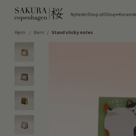
Spring til indhold
Sakura Copenhagen
Nyheder
Shop alt
Shop
Kerami
Hjem
/
Børn
/
Stand sticky notes