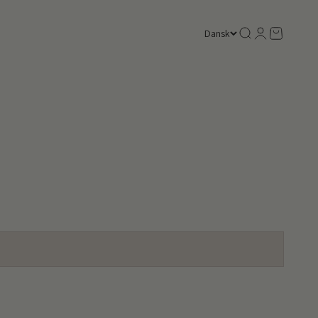
Søg
Log ind
Kurv
Dansk