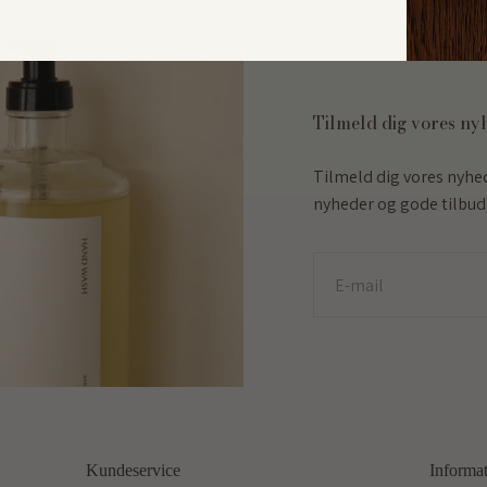
Tilmeld dig vores ny
Tilmeld dig vores nyhe
nyheder og gode tilbud,
E-mail
Kundeservice
Informa