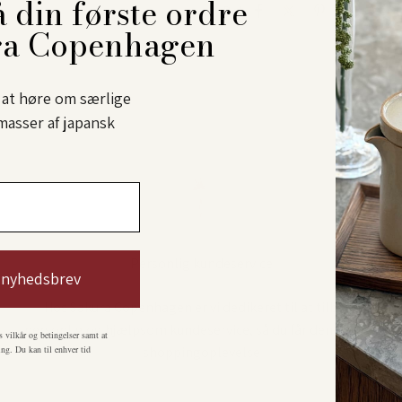
 din første ordre
Del
ra Copenhagen
l at høre om særlige
masser af japansk
Personlig kundeservice
 nyhedsbrev
Hos Sakura Copenhagen er vi dedikeret til at tilbyde
personlig og hjælpsom kundeservice, så du får den bedste
s vilkår og betingelser samt at
ng. Du kan til enhver tid
shoppingoplevelse