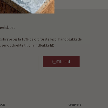
hedsbrev
dsbreve og få 10% på dit første køb, håndplukkede
 sendt direkte til din indbakke 💌
Tilmeld
tion
Genveje