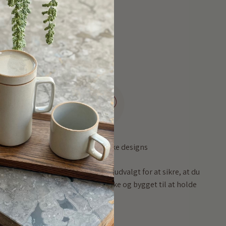
Høj kvalitet, unikke designs
Vores sortiment er omhyggeligt udvalgt for at sikre, at du
får produkter, der både er smukke og bygget til at holde