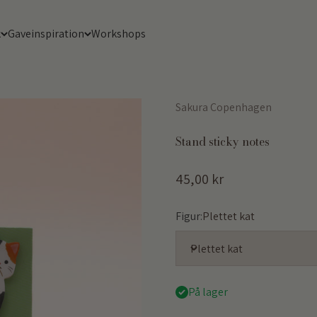
k
Gaveinspiration
Workshops
Sakura Copenhagen
Stand sticky notes
Salgspris
45,00 kr
Figur:
Plettet kat
Plettet kat
På lager