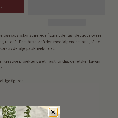
rv
lige japansk-inspirerede figurer, der gør det lidt sjovere
 og to-do’s. De står selv på den medfølgende stand, så de
korativ detalje på skrivebordet.
er kreative projekter og et must for dig, der elsker kawaii
r.
ellige figurer.