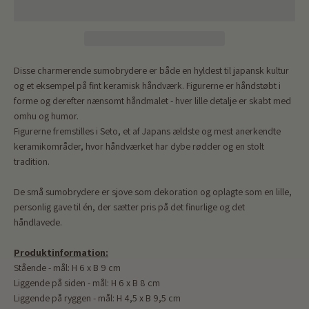
Disse charmerende sumobrydere er både en hyldest til japansk kultur
og et eksempel på fint keramisk håndværk. Figurerne er håndstøbt i
forme og derefter nænsomt håndmalet - hver lille detalje er skabt med
omhu og humor.
Figurerne fremstilles i Seto, et af Japans ældste og mest anerkendte
keramikområder, hvor håndværket har dybe rødder og en stolt
tradition.
De små sumobrydere er sjove som dekoration og oplagte som en lille,
personlig gave til én, der sætter pris på det finurlige og det
håndlavede.
Produktinformation:
Stående - mål: H 6 x B 9 cm
Liggende på siden - mål:
H 6 x B 8 cm
Liggende på ryggen - mål:
H 4,5 x B 9,5 cm