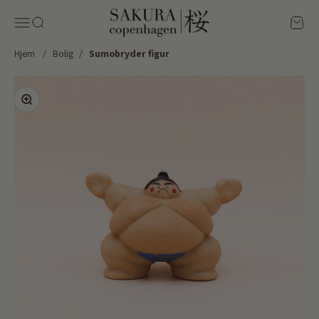
Spring til indhold
Sakura Copenhagen
Menu
Søg
Kurv
Hjem
/
Bolig
/
Sumobryder figur
Zoom