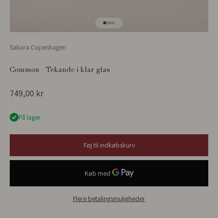
Gå til element 1
Gå til element 2
Gå til element 3
Gå til element 4
Sakura Copenhagen
Common - Tekande i klar glas
Salgspris
749,00 kr
På lager
Føj til indkøbskurv
Flere betalingsmuligheder