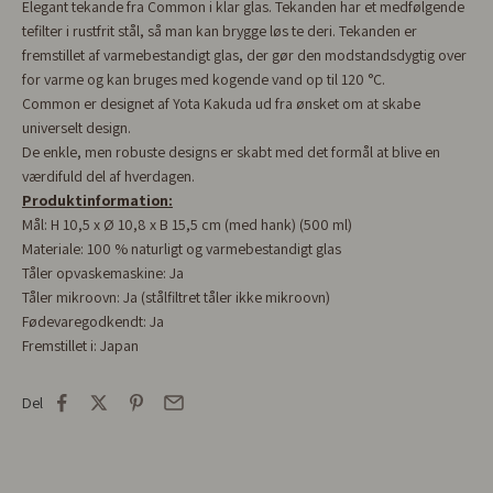
Elegant tekande fra Common i klar glas. Tekanden har et medfølgende
tefilter i rustfrit stål, så man kan brygge løs te deri. Tekanden er
fremstillet af varmebestandigt glas, der gør den modstandsdygtig over
for varme og kan bruges med kogende vand op til 120
°C.
Common er designet af
Yota Kakuda ud fra ønsket om at skabe
universelt design.
De enkle, men robuste designs er skabt med det formål at blive en
værdifuld del af hverdagen.
Produktinformation:
Mål: H 10,5 x Ø 10,8 x B 15,5 cm (med hank) (500 ml)
Materiale: 100 % naturligt og varmebestandigt glas
Tåler opvaskemaskine: Ja
Tåler mikroovn: Ja (stålfiltret tåler ikke mikroovn)
Fødevaregodkendt: Ja
Fremstillet i: Japan
Del