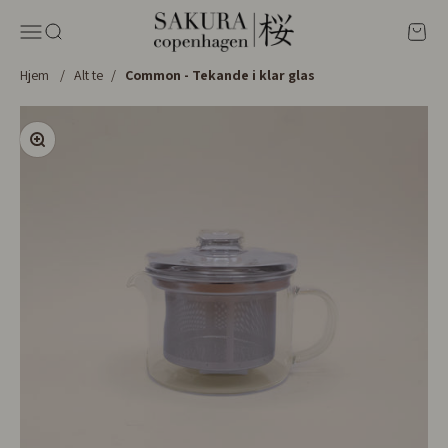
Spring til indhold
Sakura Copenhagen
Menu
Søg
Kurv
Hjem
/
Alt te
/
Common - Tekande i klar glas
Zoom