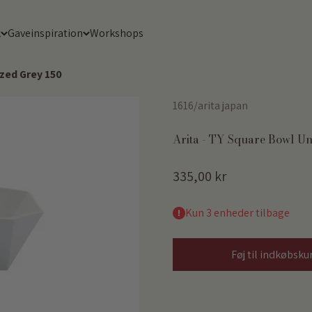
k
Gaveinspiration
Workshops
azed Grey 150
1616/arita japan
Arita - TY Square Bowl U
Salgspris
335,00 kr
Kun 3 enheder tilbage
Føj til indkøbsku