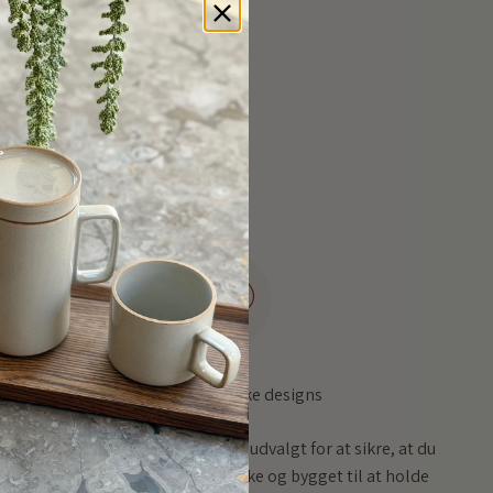
Høj kvalitet, unikke designs
Vores sortiment er omhyggeligt udvalgt for at sikre, at du
får produkter, der både er smukke og bygget til at holde