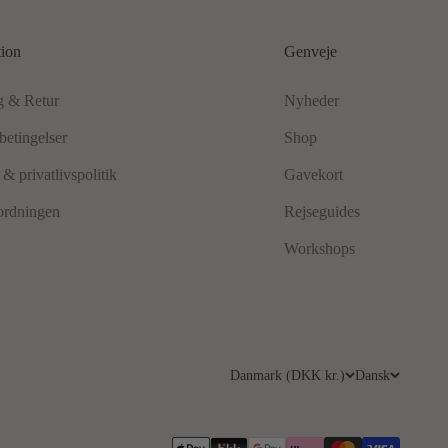
tion
Genveje
g & Retur
Nyheder
betingelser
Shop
& privatlivspolitik
Gavekort
ordningen
Rejseguides
Workshops
Danmark (DKK kr.)
Dansk