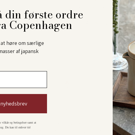
Fødevaregodkendt: Ja
Håndlavet i: Japan
 din første ordre
ra Copenhagen
Del
l at høre om særlige
masser af japansk
 nyhedsbrev
Personlig kundeservice
Hos Sakura Copenhagen er vi dedikeret til at tilbyde
s vilkår og betingelser samt at
ng. Du kan til enhver tid
personlig og hjælpsom kundeservice, så du får den bedste