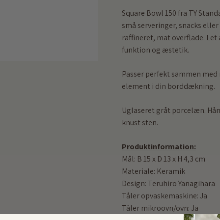
Square Bowl 150 fra TY Standa
små serveringer, snacks eller
raffineret, mat overflade. Le
funktion og æstetik.
Passer perfekt sammen med re
element i din borddækning.
Uglaseret gråt porcelæn. Hånd
knust sten.
Produktinformation:
Mål: B 15 x D 13 x H 4,3 cm
Materiale: Keramik
Design: Teruhiro Yanagihara
Tåler opvaskemaskine: Ja
Tåler mikroovn/ovn: Ja