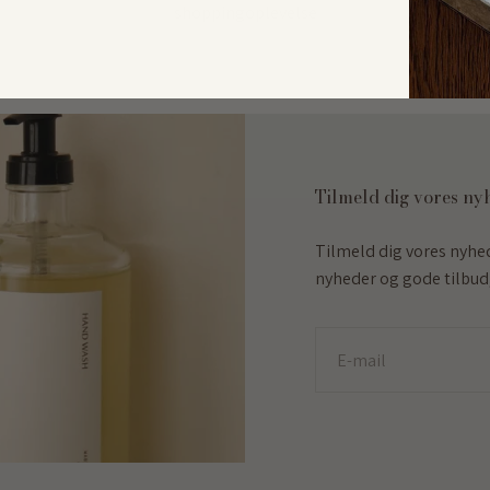
shoppingoplevelse
Tilmeld dig vores ny
Tilmeld dig vores nyhe
nyheder og gode tilbud,
E-mail