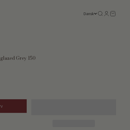
Søg
Log ind
Kurv
Dansk
nglazed Grey 150
rv