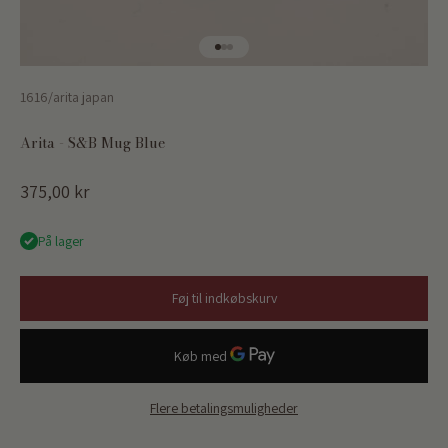
Gå til element 1
Gå til element 2
Gå til element 3
1616/arita japan
Arita - S&B Mug Blue
Salgspris
375,00 kr
På lager
Føj til indkøbskurv
Flere betalingsmuligheder