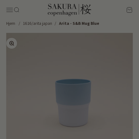
Spring til indhold
Sakura Copenhagen
Menu
Søg
Kurv
Hjem
/
1616/arita japan
/
Arita - S&B Mug Blue
Zoom