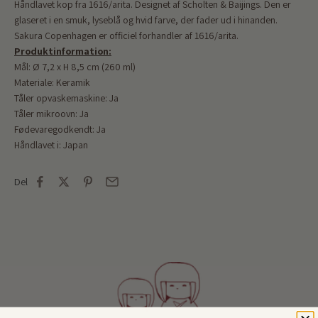
Håndlavet kop fra 1616/arita. Designet af Scholten & Baijings. Den er
glaseret i en smuk, lyseblå og hvid farve, der fader ud i hinanden.
Sakura Copenhagen er officiel forhandler af
1616/arita.
Produktinformation:
Mål:
Ø 7,2 x H 8,5 cm (260 ml)
Materiale: Keramik
Tåler opvaskemaskine: Ja
Tåler mikroovn: Ja
Fødevaregodkendt: Ja
Håndlavet i: Japan
Del