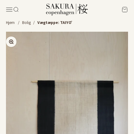
Spring til indhold
Sakura Copenhagen
Menu
Søg
Kurv
Hjem
/
Bolig
/
Vægtæppe: TAIYŌ
Zoom