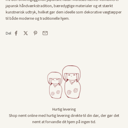
japansk håndværkstradition, bæredygtige materialer og et stærkt
Og vær den første til at høre om særlige
kunstnerisk udtryk, hvilket gør dem ideelle som dekorative vægtæpper
fordele, nyheder og masser af japansk
til både moderne og traditionelle hjem.
inspiration.
Email
Del
Tilmeld mig nyhedsbrev
Når du tilmelder dig, accepterer du vores vilkår og betingelser samt at
vi må sende dig nyheder og markedsføring. Du kan til enhver tid
afmelde dig igen.
Hurtig levering
Shop nemt online med hurtig levering direkte til din dør, der gør det
nemt at forvandle dit hjem på ingen tid.