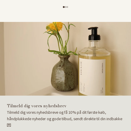
Gå til element 1
Gå til element 2
Gå til element 3
Tilmeld dig vores nyhedsbrev
Tilmeld dig vores nyhedsbreve og få 10% på dit første køb,
håndplukkede nyheder og gode tilbud, sendt direkte til din indbakke
💌