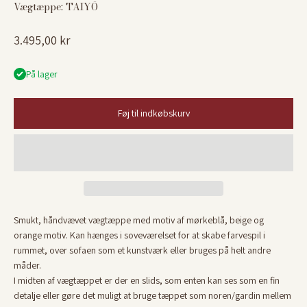
Vægtæppe: TAIYŌ
Salgspris
3.495,00 kr
På lager
Føj til indkøbskurv
Smukt, håndvævet vægtæppe med motiv af mørkeblå, beige og
orange motiv.
Kan hænges i soveværelset for at skabe farvespil i
rummet, over sofaen som et kunstværk eller bruges på helt andre
måder.
I midten af vægtæppet er der en slids, som enten kan ses som en fin
detalje eller gøre det muligt at bruge tæppet som noren/gardin mellem