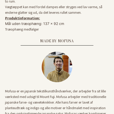
to rum.
Vægtæppet kan med fordel dampes eller stryges ved lav varme, så
enderne glatter sig ud, da det leveres rullet sammen.
Produktinformation:
Mål uden træophæng: 137 x 92 cm
Træophæng medfølger
MADE BY MOFUSA
Mofusa er en japansk tekstilkunsthåndværker, der arbejder fra sit lille
værksted med udsigt til Mount Fuji. Mofusa arbejder med traditionelle
Få 10% på din første ordre
japanske farve- og væveteknikker. Alle hans farver er lavet af
hos Sakura Copenhagen
planteudtræk og indigo og alle motiver er håndmalet med inspiration
fra den omkringliggende japanske natur. Mofusas værker kombinerer